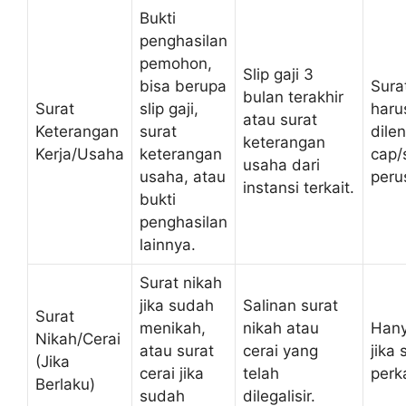
Bukti
penghasilan
pemohon,
Slip gaji 3
bisa berupa
Sura
bulan terakhir
Surat
slip gaji,
haru
atau surat
Keterangan
surat
dile
keterangan
Kerja/Usaha
keterangan
cap/
usaha dari
usaha, atau
peru
instansi terkait.
bukti
penghasilan
lainnya.
Surat nikah
jika sudah
Salinan surat
Surat
menikah,
nikah atau
Hany
Nikah/Cerai
atau surat
cerai yang
jika 
(Jika
cerai jika
telah
perk
Berlaku)
sudah
dilegalisir.