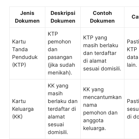
Jenis
Deskripsi
Contoh
Ca
Dokumen
Dokumen
Dokumen
KTP
KTP yang
Kartu
pemohon
Past
masih berlaku
Tanda
dan
KTP 
dan terdaftar
Penduduk
pasangan
data
di alamat
(KTP)
(jika sudah
lain.
sesuai domisili.
menikah).
KK yang
KK yang
masih
mencantumkan
Kartu
berlaku dan
Past
nama
Keluarga
terdaftar di
sesu
pemohon dan
(KK)
alamat
di d
anggota
sesuai
keluarga.
domisili.