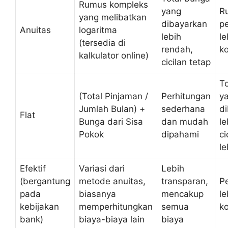
Rumus kompleks
yang
R
yang melibatkan
dibayarkan
p
Anuitas
logaritma
lebih
le
(tersedia di
rendah,
k
kalkulator online)
cicilan tetap
T
(Total Pinjaman /
Perhitungan
y
Jumlah Bulan) +
sederhana
d
Flat
Bunga dari Sisa
dan mudah
le
Pokok
dipahami
ci
le
Efektif
Variasi dari
Lebih
(bergantung
metode anuitas,
transparan,
P
pada
biasanya
mencakup
le
kebijakan
memperhitungkan
semua
k
bank)
biaya-biaya lain
biaya