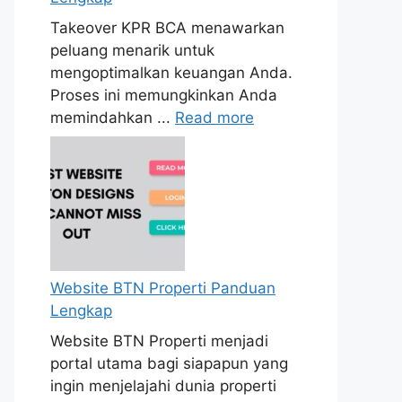
Takeover KPR BCA menawarkan
peluang menarik untuk
mengoptimalkan keuangan Anda.
Proses ini memungkinkan Anda
memindahkan ...
Read more
Website BTN Properti Panduan
Lengkap
Website BTN Properti menjadi
portal utama bagi siapapun yang
ingin menjelajahi dunia properti