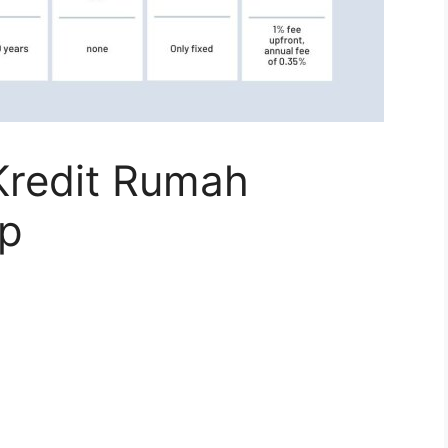
Kredit Rumah
p