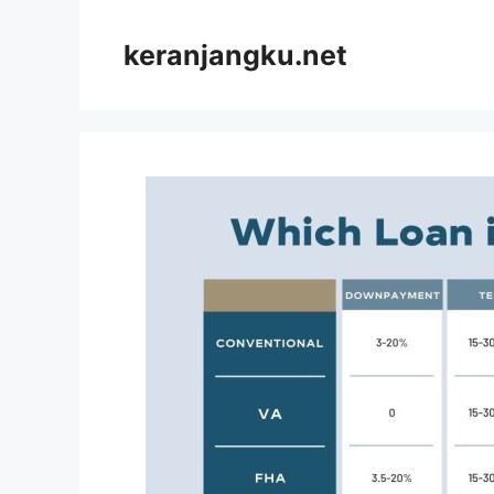
Skip
to
keranjangku.net
content