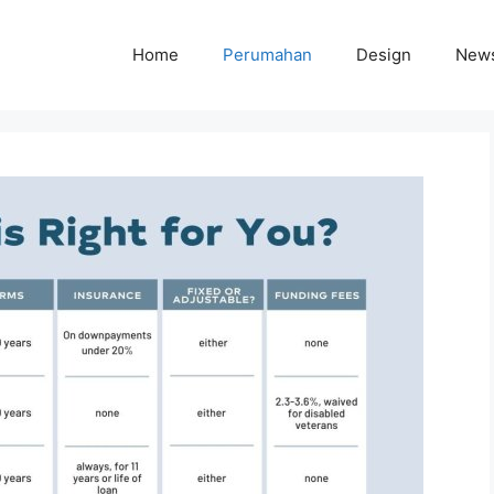
Home
Perumahan
Design
New