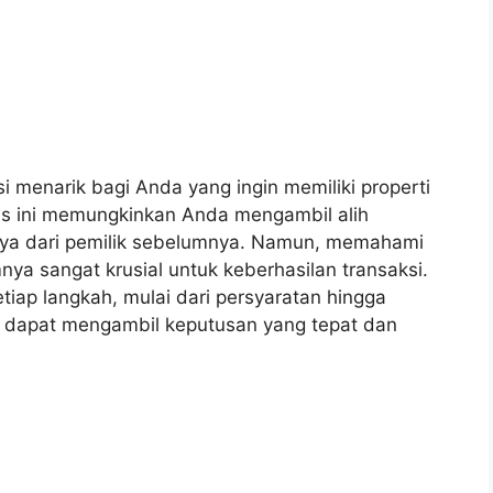
i menarik bagi Anda yang ingin memiliki properti
es ini memungkinkan Anda mengambil alih
tnya dari pemilik sebelumnya. Namun, memahami
nya sangat krusial untuk keberhasilan transaksi.
iap langkah, mulai dari persyaratan hingga
da dapat mengambil keputusan yang tepat dan