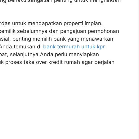
cerdas untuk mendapatkan properti impian.
 pemilik sebelumnya dan pengajuan permohonan
nsial, penting memilih bank yang menawarkan
a Anda temukan di
bank termurah untuk kpr
.
pat, selanjutnya Anda perlu menyiapkan
proses take over kredit rumah agar berjalan