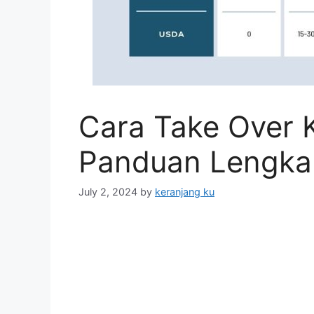
Cara Take Over 
Panduan Lengka
July 2, 2024
by
keranjang ku