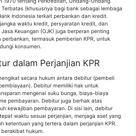
 1970 tentang Perkreditan, Undang-Undang
 Terbatas (khususnya bagi bank sebagai lembaga
Bank Indonesia terkait perbankan dan kredit.
jangka waktu kredit, persyaratan kredit, dan
s Jasa Keuangan (OJK) juga berperan penting
 perbankan, termasuk pemberian KPR, untuk
ndungi konsumen.
ur dalam Perjanjian KPR
engikat secara hukum antara debitur (pembeli
pembiayaan). Debitur memiliki hak untuk
ransparan mengenai suku bunga, biaya-biaya
sme pembayaran. Debitur juga berhak atas
uh kewajiban pembayaran. Di sisi lain, debitur
epat waktu sesuai perjanjian, menjaga aset yang
h ketentuan yang tertera dalam perjanjian KPR.
 berakibat hukum.