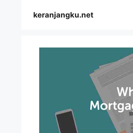
Skip
to
keranjangku.net
content