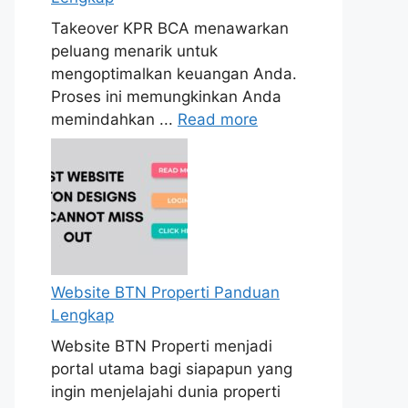
Takeover KPR BCA menawarkan
peluang menarik untuk
mengoptimalkan keuangan Anda.
Proses ini memungkinkan Anda
memindahkan ...
Read more
Website BTN Properti Panduan
Lengkap
Website BTN Properti menjadi
portal utama bagi siapapun yang
ingin menjelajahi dunia properti