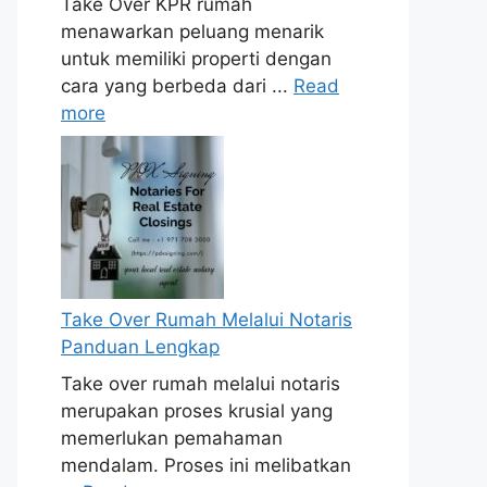
Take Over KPR rumah
menawarkan peluang menarik
untuk memiliki properti dengan
cara yang berbeda dari ...
Read
more
Take Over Rumah Melalui Notaris
Panduan Lengkap
Take over rumah melalui notaris
merupakan proses krusial yang
memerlukan pemahaman
mendalam. Proses ini melibatkan