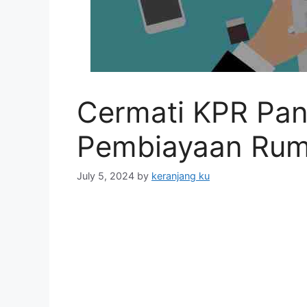
Cermati KPR Pa
Pembiayaan Ru
July 5, 2024
by
keranjang ku