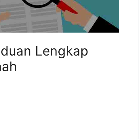
nduan Lengkap
mah