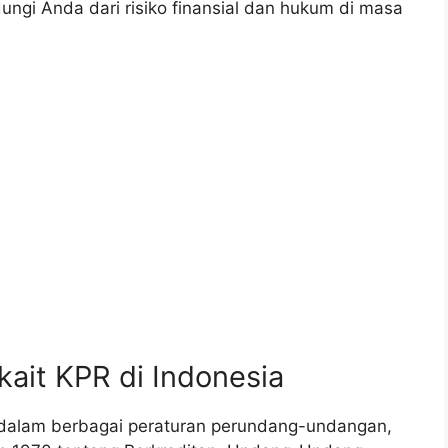
ngi Anda dari risiko finansial dan hukum di masa
kait KPR di Indonesia
 dalam berbagai peraturan perundang-undangan,