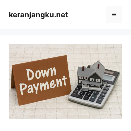
Skip
to
keranjangku.net
Menu
content