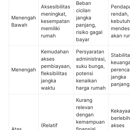
Beban
Aksesibilitas
Pendap
cicilan
meningkat,
rendah,
Menengah
jangka
kesempatan
kebutu
Bawah
panjang,
memiliki
mendes
risiko gagal
rumah
akan r
bayar
Kemudahan
Persyaratan
Stabilit
akses
administrasi,
keuanga
pembiayaan,
suku bunga,
Menengah
perenc
fleksibilitas
potensi
jangka
jangka
kenaikan
panjang
waktu
harga rumah
Kurang
relevan
Kekaya
dengan
berlebih
kemampuan
(Relatif
akses
Atas
finansial,