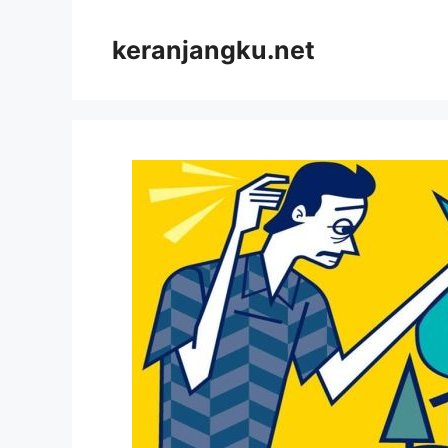
Skip
to
keranjangku.net
content