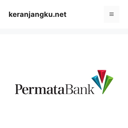
Skip
to
keranjangku.net
Menu
content