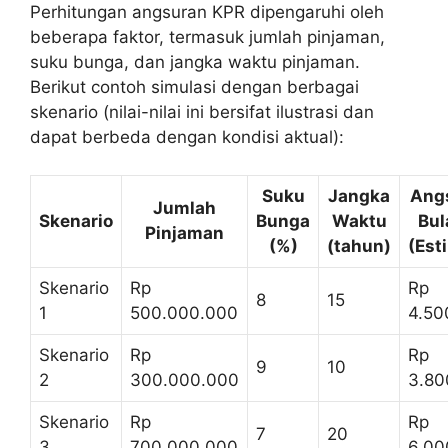
Perhitungan angsuran KPR dipengaruhi oleh
beberapa faktor, termasuk jumlah pinjaman,
suku bunga, dan jangka waktu pinjaman.
Berikut contoh simulasi dengan berbagai
skenario (nilai-nilai ini bersifat ilustrasi dan
dapat berbeda dengan kondisi aktual):
Suku
Jangka
Ang
Jumlah
Skenario
Bunga
Waktu
Bul
Pinjaman
(%)
(tahun)
(Est
Skenario
Rp
Rp
8
15
1
500.000.000
4.50
Skenario
Rp
Rp
9
10
2
300.000.000
3.80
Skenario
Rp
Rp
7
20
3
700.000.000
6.00