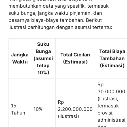
membutuhkan data yang spesifik, termasuk
suku bunga, jangka waktu pinjaman, dan
besarnya biaya-biaya tambahan. Berikut
ilustrasi perhitungan dengan asumsi tertentu:
Suku
Bunga
Total Biaya
Jangka
Total Cicilan
(asumsi
Tambahan
Waktu
(Estimasi)
tetap
(Estimasi)
10%)
Rp
30.000.000
(Ilustrasi,
Rp
15
termasuk
10%
2.200.000.000
Tahun
provisi,
(Ilustrasi)
administrasi,
dan