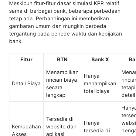
Meskipun fitur-fitur dasar simulasi KPR relatif
sama di berbagai bank, beberapa perbedaan
tetap ada. Perbandingan ini memberikan
gambaran umum dan mungkin berbeda
tergantung pada periode waktu dan kebijakan
bank.
Fitur
BTN
Bank X
Ba
Menampilkan
Mena
Hanya
rincian biaya
rincia
Detail Biaya
menampilkan
secara
tetap
total biaya
lengkap
detail
Hany
tersed
Tersedia di
Hanya
websi
Kemudahan
website dan
tersedia di
deng
Akses
aplikasi