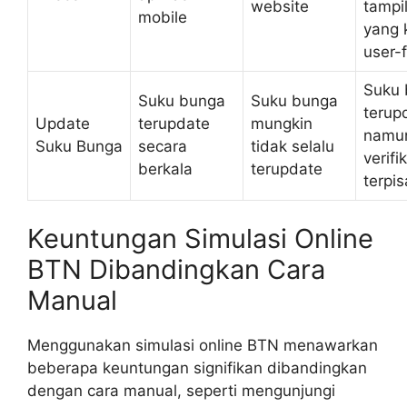
website
tampi
mobile
yang 
user-f
Suku 
Suku bunga
Suku bunga
terup
Update
terupdate
mungkin
namun
Suku Bunga
secara
tidak selalu
verifi
berkala
terupdate
terpi
Keuntungan Simulasi Online
BTN Dibandingkan Cara
Manual
Menggunakan simulasi online BTN menawarkan
beberapa keuntungan signifikan dibandingkan
dengan cara manual, seperti mengunjungi