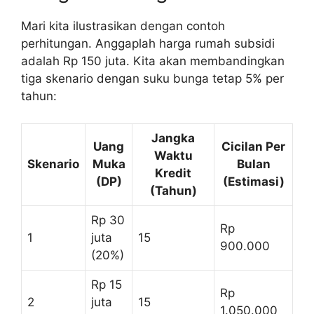
Mari kita ilustrasikan dengan contoh
perhitungan. Anggaplah harga rumah subsidi
adalah Rp 150 juta. Kita akan membandingkan
tiga skenario dengan suku bunga tetap 5% per
tahun:
Jangka
Uang
Cicilan Per
Waktu
Skenario
Muka
Bulan
Kredit
(DP)
(Estimasi)
(Tahun)
Rp 30
Rp
1
juta
15
900.000
(20%)
Rp 15
Rp
2
juta
15
1.050.000