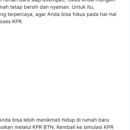
umah tetap bersih dan nyaman. Untuk itu,
ng terpercaya, agar Anda bisa fokus pada hal-hal
roses KPR.
nda bisa lebih menikmati hidup di rumah baru
lasikan melalui KPR BTN. Kembali ke simulasi KPR