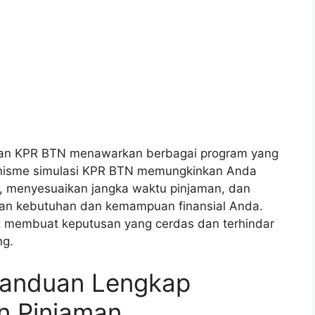
 dan KPR BTN menawarkan berbagai program yang
nisme simulasi KPR BTN memungkinkan Anda
, menyesuaikan jangka waktu pinjaman, dan
gan kebutuhan dan kemampuan finansial Anda.
t membuat keputusan yang cerdas dan terhindar
ng.
Panduan Lengkap
n Pinjaman