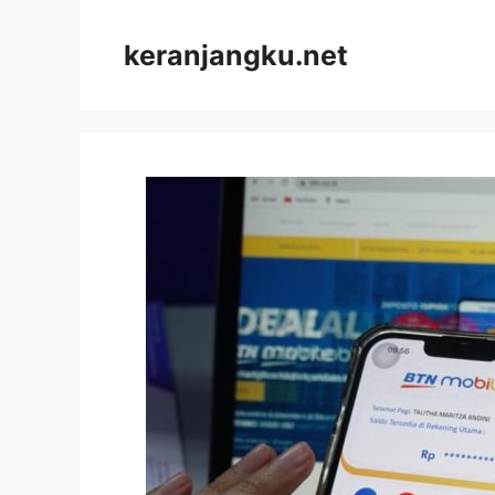
Skip
to
keranjangku.net
content