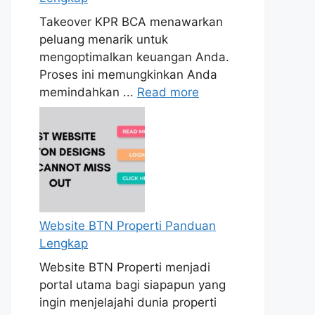
Takeover KPR BCA menawarkan
peluang menarik untuk
mengoptimalkan keuangan Anda.
Proses ini memungkinkan Anda
memindahkan ...
Read more
Website BTN Properti Panduan
Lengkap
Website BTN Properti menjadi
portal utama bagi siapapun yang
ingin menjelajahi dunia properti