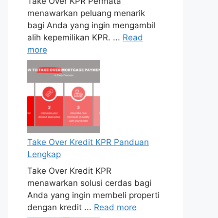
Take Over KPR Permata
menawarkan peluang menarik
bagi Anda yang ingin mengambil
alih kepemilikan KPR. ...
Read
more
Take Over Kredit KPR Panduan
Lengkap
Take Over Kredit KPR
menawarkan solusi cerdas bagi
Anda yang ingin membeli properti
dengan kredit ...
Read more