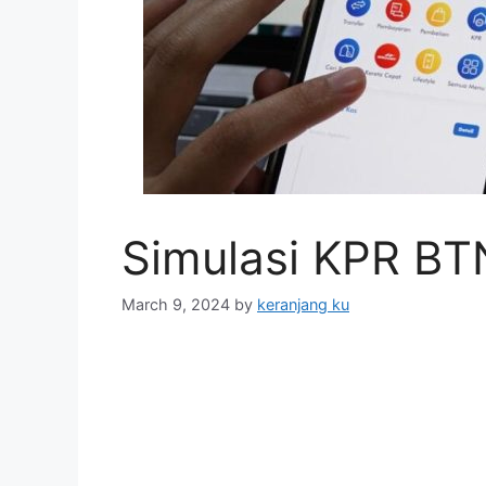
Simulasi KPR B
March 9, 2024
by
keranjang ku