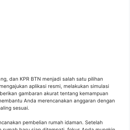
ng, dan KPR BTN menjadi salah satu pilihan
engajukan aplikasi resmi, melakukan simulasi
emberikan gambaran akurat tentang kemampuan
, membantu Anda merencanakan anggaran dengan
aling sesuai.
canakan pembelian rumah idaman. Setelah
n rumah baru siap ditempati, fokus Anda mungkin