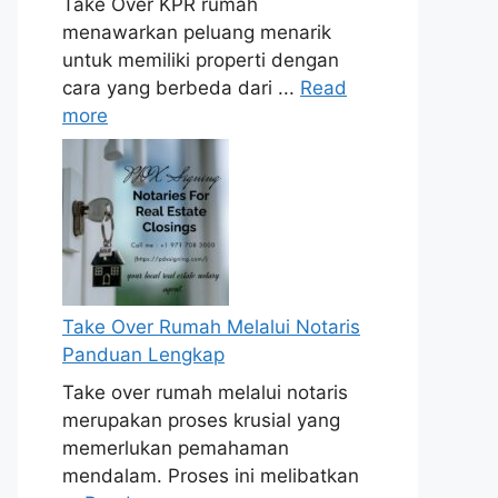
Take Over KPR rumah
menawarkan peluang menarik
untuk memiliki properti dengan
cara yang berbeda dari ...
Read
more
Take Over Rumah Melalui Notaris
Panduan Lengkap
Take over rumah melalui notaris
merupakan proses krusial yang
memerlukan pemahaman
mendalam. Proses ini melibatkan