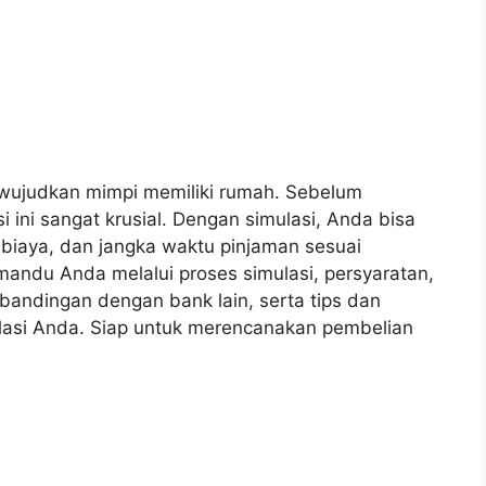
wujudkan mimpi memiliki rumah. Sebelum
ini sangat krusial. Dengan simulasi, Anda bisa
biaya, dan jangka waktu pinjaman sesuai
mandu Anda melalui proses simulasi, persyaratan,
bandingan dengan bank lain, serta tips dan
ulasi Anda. Siap untuk merencanakan pembelian