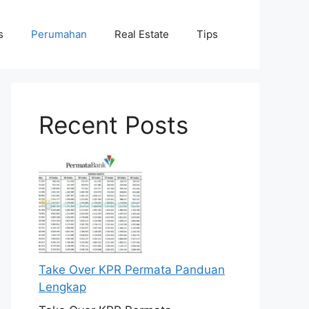
s
Perumahan
Real Estate
Tips
Recent Posts
Take Over KPR Permata Panduan
Lengkap